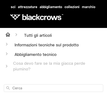
sci
attrezzature
abbigliamento
collezioni
marchio
Tutti gli articoli
Informazioni tecniche sul prodotto
Abbigliamento tecnico
Cosa devo fare se la mia giacca perde
piumino?
Cerca