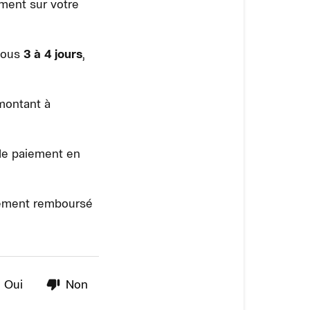
ment sur votre
 sous
3 à 4 jours
,
 montant à
 de paiement en
ctement remboursé
Oui
Non