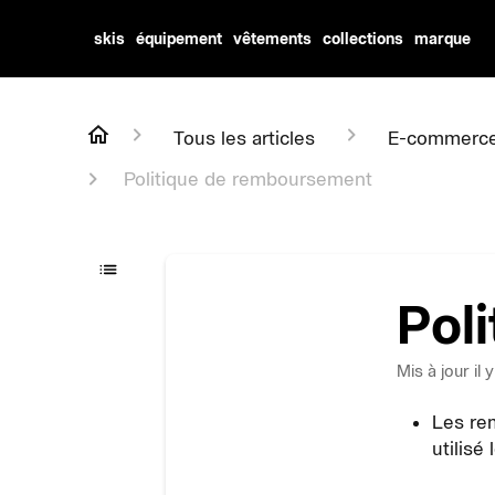
skis
équipement
vêtements
collections
marque
Tous les articles
E-commerc
Politique de remboursement
Pol
Mis à jour
il 
Les re
utilisé 