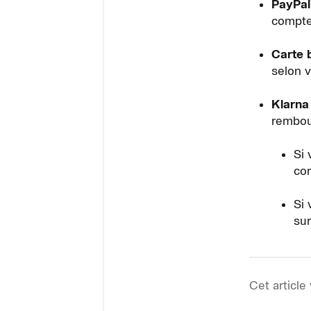
PayPal
compte
Carte 
selon 
Klarna
rembou
Si 
co
Si 
sur
Cet article 