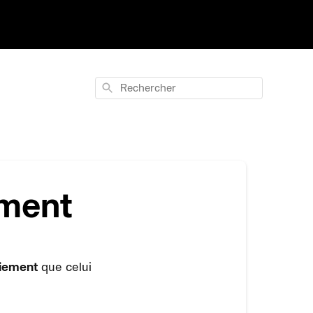
Rechercher
ement
iement
que celui