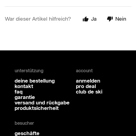
War dieser Artikel hilfreich?
Ja
Nein
unterstützung
account
deine bestellung
anmelden
kontakt
pro deal
faq
club de ski
garantie
versand und rückgabe
produktsicherheit
besucher
geschäfte